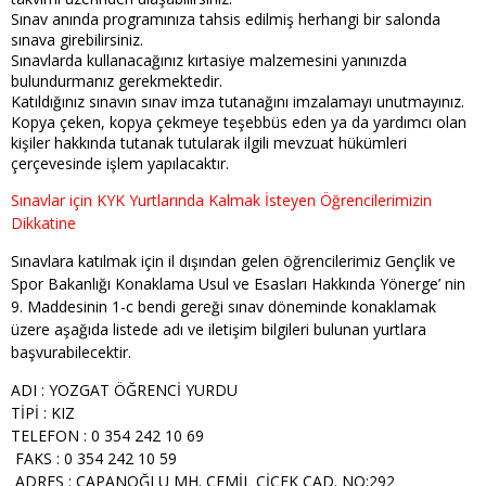
Sınav anında programınıza tahsis edilmiş herhangi bir salonda
sınava girebilirsiniz.
Sınavlarda kullanacağınız kırtasiye malzemesini yanınızda
bulundurmanız gerekmektedir.
Katıldığınız sınavın sınav imza tutanağını imzalamayı unutmayınız.
Kopya çeken, kopya çekmeye teşebbüs eden ya da yardımcı olan
kişiler hakkında tutanak tutularak ilgili mevzuat hükümleri
çerçevesinde işlem yapılacaktır.
Sınavlar için KYK Yurtlarında Kalmak İsteyen Öğrencilerimizin
Dikkatine
Sınavlara katılmak için il dışından gelen öğrencilerimiz Gençlik ve
Spor Bakanlığı Konaklama Usul ve Esasları Hakkında Yönerge’ nin
9. Maddesinin 1-c bendi gereği sınav döneminde konaklamak
üzere aşağıda listede adı ve iletişim bilgileri bulunan yurtlara
başvurabilecektir.
ADI : YOZGAT ÖĞRENCİ YURDU
TİPİ : KIZ
TELEFON : 0 354 242 10 69
FAKS : 0 354 242 10 59
ADRES : ÇAPANOĞLU MH. CEMİL ÇİÇEK CAD. NO:292