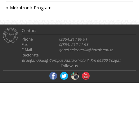
Mekatronik Programı
Contact
Phone
0(354)217 89 91
Fax
0(354) 212 11 93
E-Mail
genel.sekreterlik@bozok.edu.tr
Rectorate
Erdoğan Akdağ Campus Atatürk Yolu 7. Km 66900 Yozgat
Follow us