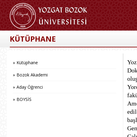
KÜTÜPHANE
Yoz
Kütüphane
Dok
Bozok Akademi
olu
Yor
Aday Öğrenci
fak
BOYSİS
Ame
edi
baş
Gen
Çal