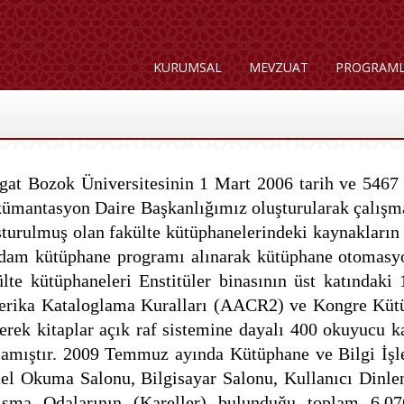
KURUMSAL
MEVZUAT
PROGRAM
gat Bozok Üniversitesinin 1 Mart 2006 tarih ve 5467
ümantasyon Daire Başkanlığımız oluşturularak çalışmal
şturulmuş olan fakülte kütüphanelerindeki kaynakların
dam kütüphane programı alınarak kütüphane otomasyon
ülte kütüphaneleri Enstitüler binasının üst katındak
rika Kataloglama Kuralları (AACR2) ve Kongre Kütüp
lerek kitaplar açık raf sistemine dayalı 400 okuyucu 
lamıştır. 2009 Temmuz ayında Kütüphane ve Bilgi İşl
el Okuma Salonu, Bilgisayar Salonu, Kullanıcı Dinlen
ışma Odalarının (Kareller) bulunduğu toplam 6.07