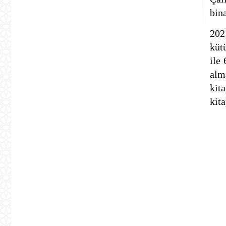
bin
202
küt
ile
alm
kit
kit