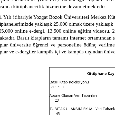
asında kütüphanecilik hizmetine devam etmektedir.
1 Yılı itibariyle Yozgat Bozok Üniversitesi Merkez Kü
üphanelerimizde yaklaşık 25.000 olmak üzere yaklaşık 7
 65.000 online e-dergi, 13.500 online eğitim videosu, 2
aktadır. Basılı kitapların tamamı internet ortamından 
aplar üniversite öğrenci ve personeline ödünç verilme
aplar ve e-dergiler kampüs içi ve kampüs dışından üniv
Kütüphane Kayn
Basılı Kitap K
71.950 +
Abone Olunan Ve
23
TÜBİTAK ULAKBİM EKUA
45