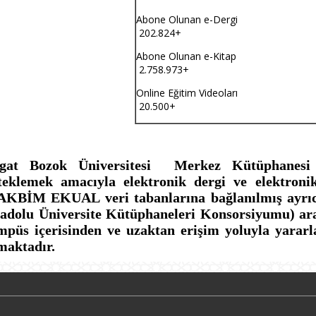
Abone Olunan
202.824+
Abone Olunan
2.758.973+
Online Eğitim
20.500+
gat Bozok Üniversitesi Merkez Kütüphanesi Ak
teklemek amacıyla elektronik dergi ve elektroni
KBİM EKUAL veri tabanlarına bağlanılmış ayrıc
adolu Üniversite Kütüphaneleri Konsorsiyumu) aracı
püs içerisinden ve uzaktan erişim yoluyla yararlan
maktadır.