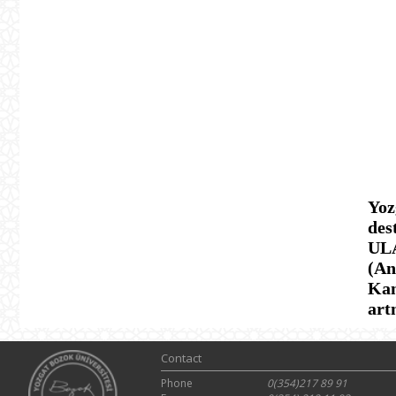
Yoz
des
ULA
(An
Kam
art
Contact
Phone
0(354)217 89 91