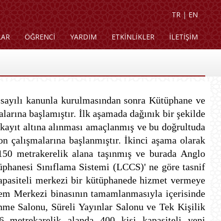
TR
|
EN
LAR
ÖĞRENCİ
YARDIM
ETKİNLİKLER
İLETİŞİM
 sayılı kanunla kurulmasından sonra Kütüphane ve
arına başlamıştır. İlk aşamada dağınık bir şekilde
 kayıt altına alınması amaçlanmış ve bu doğrultuda
 çalışmalarına başlanmıştır. İkinci aşama olarak
i 150 metrakerelik alana taşınmış ve burada Anglo
hanesi Sınıflama Sistemi (LCCS)' ne göre tasnif
kapasiteli merkezi bir kütüphanede hizmet vermeye
em Merkezi binasının tamamlanmasıyla içerisinde
me Salonu, Süreli Yayınlar Salonu ve Tek Kişilik
6 metrekarelik alanda 400 kişi kapasiteli yeni