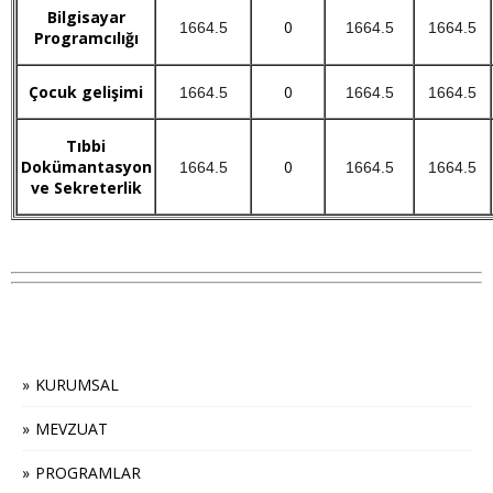
Bilgisayar
0
1664.5
1664.5
1664.5
Programcılığı
Çocuk gelişimi
0
1664.5
1664.5
1664.5
Tıbbi
Dokümantasyon
0
1664.5
1664.5
1664.5
ve Sekreterlik
KURUMSAL
MEVZUAT
PROGRAMLAR