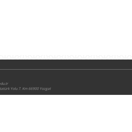
du.tr
atürk Yolu 7. Km 66900 Yozgat