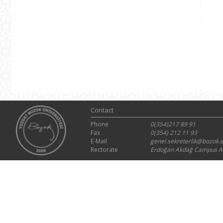
Contact
Phone
0(354)217 89 91
Fax
0(354) 212 11 93
E-Mail
genel.sekreterlik@bozok.e
Rectorate
Erdoğan Akdağ Campus At