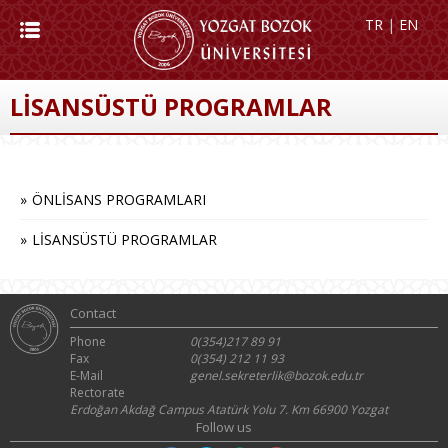
TR
|
EN
LİSANSÜSTÜ PROGRAMLAR
ÖNLİSANS PROGRAMLARI
LİSANSÜSTÜ PROGRAMLAR
Contact
Phone
0(354)217 89 91
Fax
0(354) 212 11 93
E-Mail
genel.sekreterlik@bozok.edu.tr
Rectorate
Erdoğan Akdağ Campus Atatürk Yolu 7. Km 66900 Yozgat
Follow us