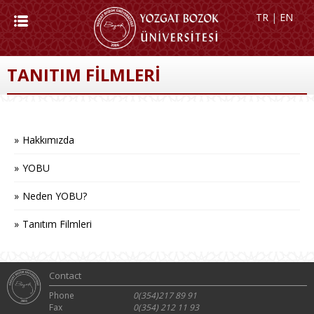
TR
|
EN
TANITIM FİLMLERİ
Hakkımızda
YOBU
Neden YOBU?
Tanıtım Filmleri
Contact
Phone
0(354)217 89 91
Fax
0(354) 212 11 93