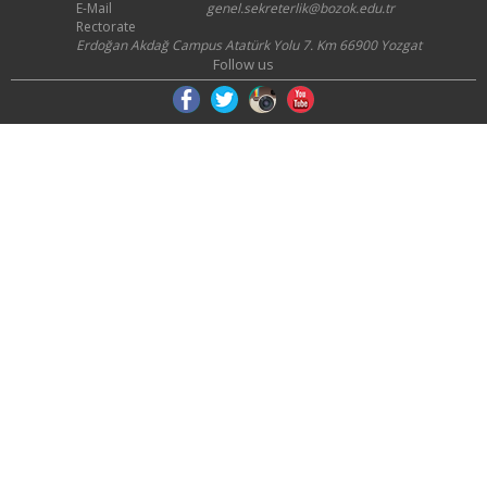
E-Mail
genel.sekreterlik@bozok.edu.tr
Rectorate
Erdoğan Akdağ Campus Atatürk Yolu 7. Km 66900 Yozgat
Follow us