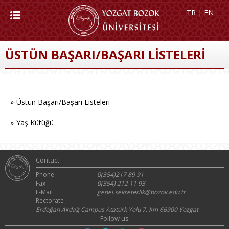
TR
|
EN
ÜSTÜN BAŞARI/BAŞARI LİSTELERİ
Üstün Başarı/Başarı Listeleri
Yaş Kütüğü
Contact
Phone
0(354)217 89 91
Fax
0(354) 212 11 93
E-Mail
genel.sekreterlik@bozok.edu.tr
Rectorate
Erdoğan Akdağ Campus Atatürk Yolu 7. Km 66900 Yozgat
Follow us